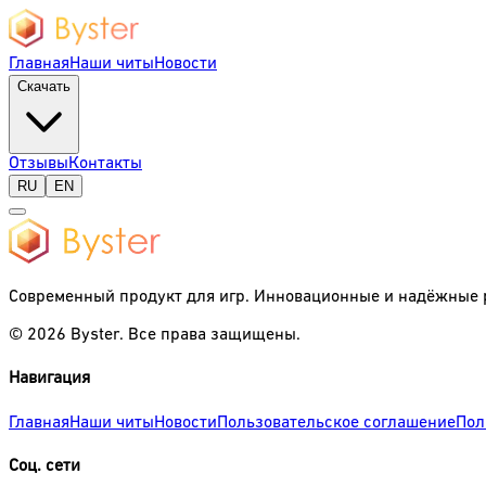
Главная
Наши читы
Новости
Скачать
Отзывы
Контакты
RU
EN
Современный продукт для игр. Инновационные и надёжные 
©
2026
Byster.
Все права защищены.
Навигация
Главная
Наши читы
Новости
Пользовательское соглашение
Пол
Соц. сети